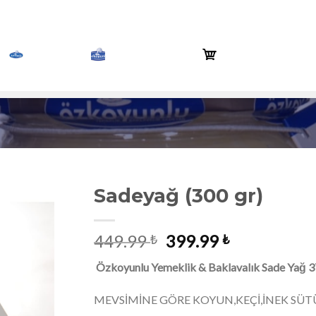
SADEYAĞ
HAKKIMIZDA
ONLINE SIPARIŞ
Sadeyağ (300 gr)
Orijinal
Şu
449.99
399.99
₺
₺
Alışveriş
fiyat:
andaki
Listesine
Özkoyunlu Yemeklik & Baklavalık Sade Yağ 3
449.99 ₺.
fiyat:
Ekle
399.99 ₺.
MEVSİMİNE GÖRE KOYUN,KEÇİ,İNEK SÜTÜ