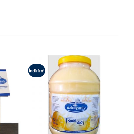
İndirim!
Alışveriş
Alışveriş
Listesine
Listesine
Ekle
Ekle