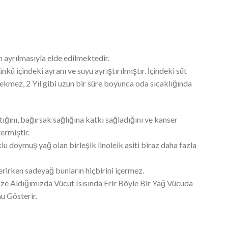
n ayrılmasıyla elde edilmektedir.
ü içindeki ayranı ve suyu ayrıştırılmıştır. İçindeki süt
erekmez, 2 Yıl gibi uzun bir süre boyunca oda sıcaklığında
̆ını, bağırsak sağlığına katkı sağladığını ve kanser
ermiştir.
u doymuş yağ olan birleşik linoleik asiti biraz daha fazla
içerirken sadeyağ bunların hiçbirini içermez.
imize Aldığımızda Vücut Isısında Erir Böyle Bir Yağ Vücuda
u Gösterir.