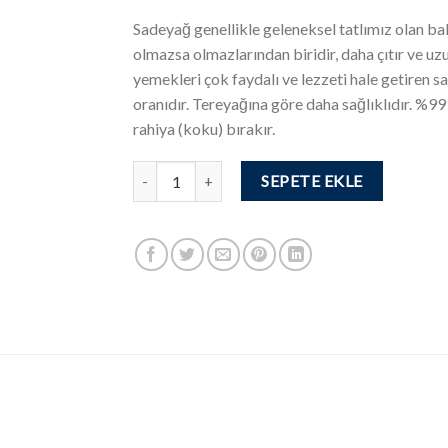
Sadeyağ genellikle geleneksel tatlımız olan ba
olmazsa olmazlarından biridir, daha çıtır ve uz
yemekleri çok faydalı ve lezzeti hale getiren s
oranıdır. Tereyağına göre daha sağlıklıdır. %99
rahiya (koku) bırakır.
Sadeyağ (300 gr) adet
SEPETE EKLE