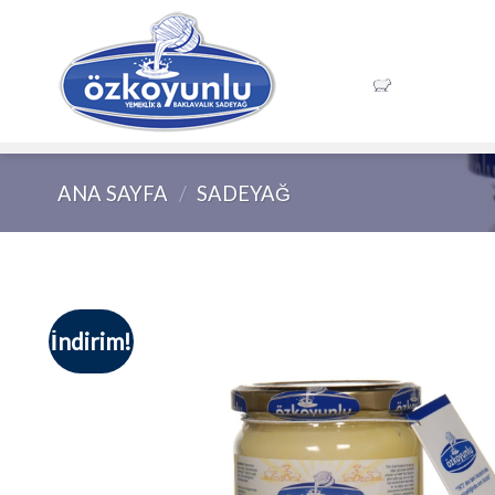
Skip
to
content
ANASAYFA
ANA SAYFA
/
SADEYAĞ
İndirim!