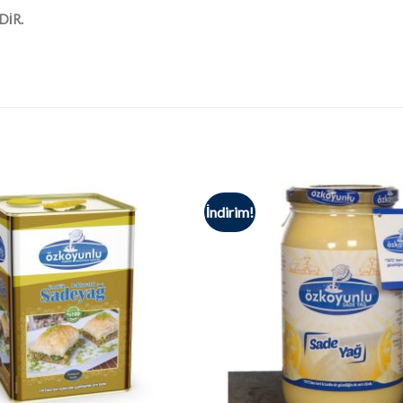
DİR.
İndirim!
Alışveriş
Listesine
Ekle